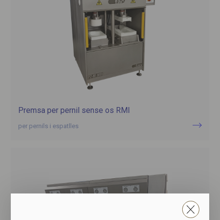
Premsa per pernil sense os RMI
per pernils i espatlles