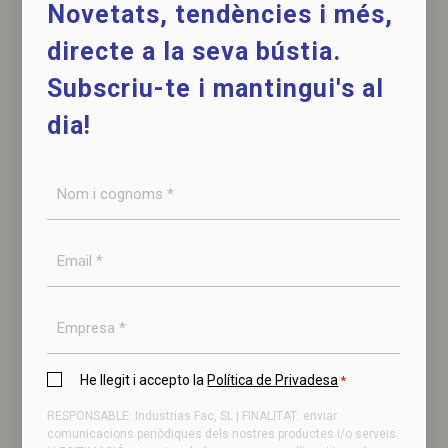
Novetats, tendències i més,
directe a la seva bústia.
Subscriu-te i mantingui's al
dia!
Nom
Premsa automàtica per pernil sense os
i
per pernils i espatlles
cognoms
Email
*
*
Empresa
Política
He llegit i accepto la
Política de Privadesa
*
de
RESPONSABLE: Industrias Fac, SL | FINALITAT: enviar
privadesa
comunicacions periòdiques dels nostres productes i/o serveis.