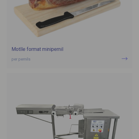
Motlle format minipernil
per pernils