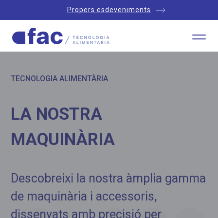
Propers esdeveniments
TECNOLOGIA ALIMENTÀRIA
LA NOSTRA
MAQUINÀRIA
Descobreixi la nostra àmplia gamma
de maquinària i accessoris,
dissenyats amb precisió per