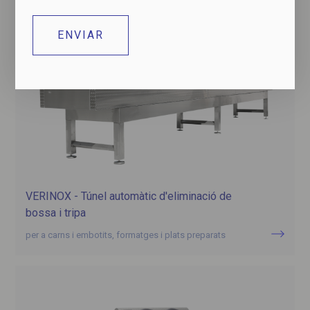
VERINOX - Túnel automàtic d'eliminació de
bossa i tripa
per a carns i embotits, formatges i plats preparats