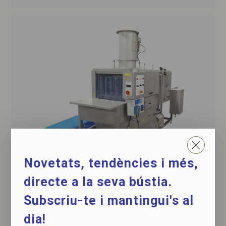
Novetats, tendències i més,
directe a la seva bústia.
Túnel de rentat automàtic
Subscriu-te i mantingui's al
per a safates i recipients
dia!