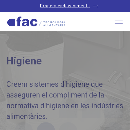
Propers esdeveniments
Higiene
Creem sistemes d'higiene que
asseguren el compliment de la
normativa d'higiene en les indústries
alimentàries.