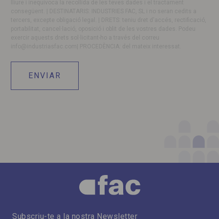
lliure i inequívoca la recollida de les teves dades i el tractament
consegüent. | DESTINATARIS: INDUSTRIES FAC, SL i no seran cedits a
tercers, excepte obligació legal. | DRETS: teniu dret d'accés, rectificació,
portabilitat, cancel·lació, oposició i oblit de les vostres dades. Podeu
exercir aquests drets sol·licitant-ho a través del correu
info@industriasfac.com
| PROCEDÈNCIA: del mateix interessat.
Subscriu-te a la nostra Newsletter