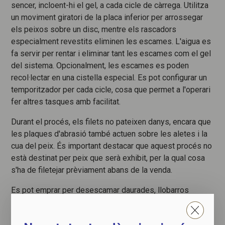
sencer, incloent-hi el gel, a cada cicle de càrrega. Utilitza
un moviment giratori de la placa inferior per arrossegar
els peixos sobre un disc, mentre els rascadors
especialment revestits eliminen les escames. L'aigua es
fa servir per rentar i eliminar tant les escames com el gel
del sistema. Opcionalment, les escames es poden
recol·lectar en una cistella especial. Es pot configurar un
temporitzador per cada cicle, cosa que permet a l'operari
fer altres tasques amb facilitat.
Durant el procés, els filets no pateixen danys, encara que
les plaques d'abrasió també actuen sobre les aletes i la
cua del peix. És important destacar que aquest procés no
està destinat per peix que serà exhibit, per la qual cosa
s'ha de filetejar prèviament abans de la venda.
Es pot emprar per desescamar daurades, llobarros
(neros), serrans imperials i altres peixos sencers de
mida similar, amb una longitud propera als 30 cm.