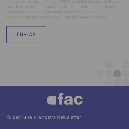
tercers, excepte obligació legal. | DRETS: teniu dret d'accés, rectificació,
portabilitat, cancel·lació, oposició i oblit de les vostres dades. Podeu
exercir aquests drets sol·licitant-ho a través del correu
info@industriasfac.com
| PROCEDÈNCIA: del mateix interessat.
Subscriu-te a la nostra Newsletter