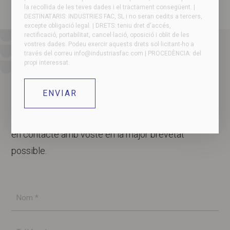
la recollida de les teves dades i el tractament consegüent. |
DESTINATARIS: INDUSTRIES FAC, SL i no seran cedits a tercers,
excepte obligació legal. | DRETS: teniu dret d'accés,
rectificació, portabilitat, cancel·lació, oposició i oblit de les
vostres dades. Podeu exercir aquests drets sol·licitant-ho a
través del correu
info@industriasfac.com
| PROCEDÈNCIA: del
propi interessat.
Contacti amb nosaltres si té algun dubte o
necessita més informació. El nostre equip es posarà
en contacte amb vostè en la major brevetat
possible.
Nom
*
Telèfon