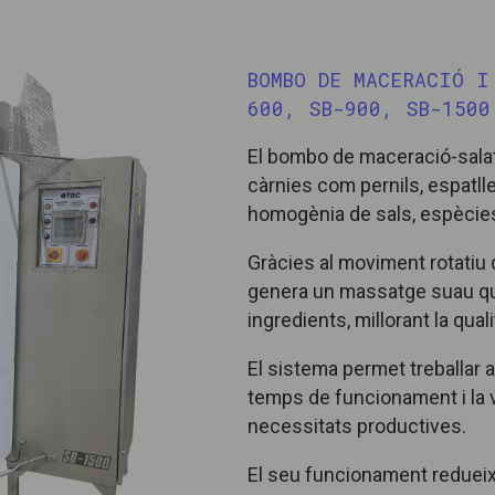
BOMBO DE MACERACIÓ I
600, SB-900, SB-1500
El bombo de maceració-salat
càrnies com pernils, espatlle
homogènia de sals, espècies i
Gràcies al moviment rotatiu de
genera un massatge suau que
ingredients, millorant la quali
El sistema permet treballar
temps de funcionament i la v
necessitats productives.
El seu funcionament redueix