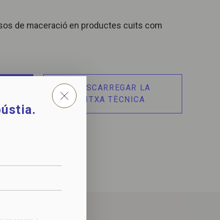
sos de maceració en productes cuits com
B
DESCARREGAR LA
FITXA TÈCNICA
ústia.