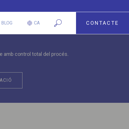
CONTACTE
BLOG
CA
e amb control total del procés.
ACIÓ