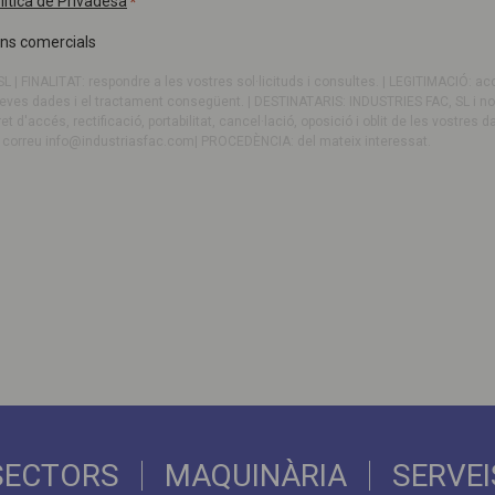
lítica de Privadesa
*
ons comercials
 | FINALITAT: respondre a les vostres sol·licituds i consultes. | LEGITIMACIÓ: ac
s teves dades i el tractament consegüent. | DESTINATARIS: INDUSTRIES FAC, SL i no
ret d'accés, rectificació, portabilitat, cancel·lació, oposició i oblit de les vostre
l correu
info@industriasfac.com
| PROCEDÈNCIA: del mateix interessat.
SECTORS
MAQUINÀRIA
SERVEI