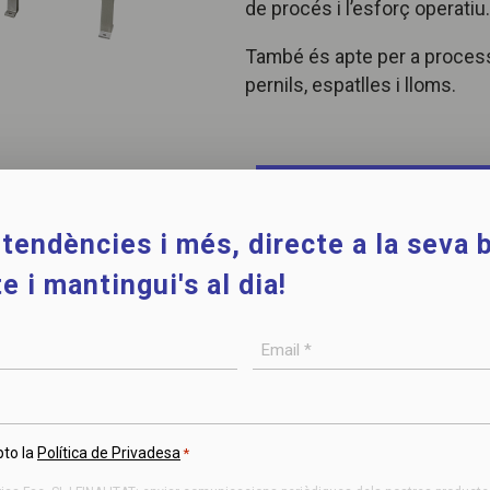
de procés i l’esforç operatiu.
També és apte per a proces
pernils, espatlles i lloms.
CONTACTAR AM
NOSALTRES
tendències i més, directe a la seva b
e i mantingui's al dia!
Email
*
pto la
Política de Privadesa
*