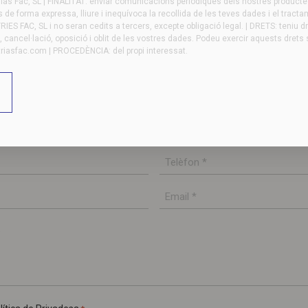
s Fac, SL | FINALITAT: enviar comunicacions periòdiques dels nostres productes 
de forma expressa, lliure i inequívoca la recollida de les teves dades i el tract
ES FAC, SL i no seran cedits a tercers, excepte obligació legal. | DRETS: teniu d
at, cancel·lació, oposició i oblit de les vostres dades. Podeu exercir aquests drets s
triasfac.com
| PROCEDÈNCIA: del propi interessat.
es si té algun dubte o necessita més informació.
osarà en contacte amb vostè en la major brevetat
Telèfon
*
Email
*