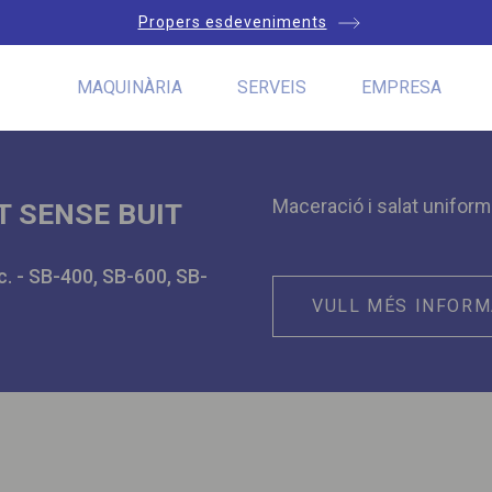
Propers esdeveniments
MAQUINÀRIA
SERVEIS
EMPRESA
Maceració i salat uniform
T SENSE BUIT
tc. - SB-400, SB-600, SB-
VULL MÉS INFORM