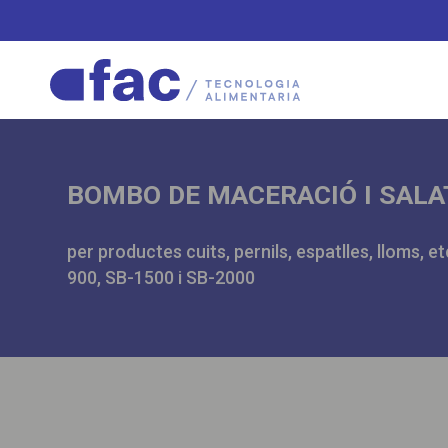
BOMBO DE MACERACIÓ I SALA
per productes cuits, pernils, espatlles, lloms, e
900, SB-1500 i SB-2000