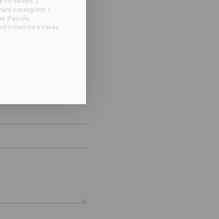
i/o serveis. |
ament consegüent. |
ret d'accés,
ol·licitant-ho a través