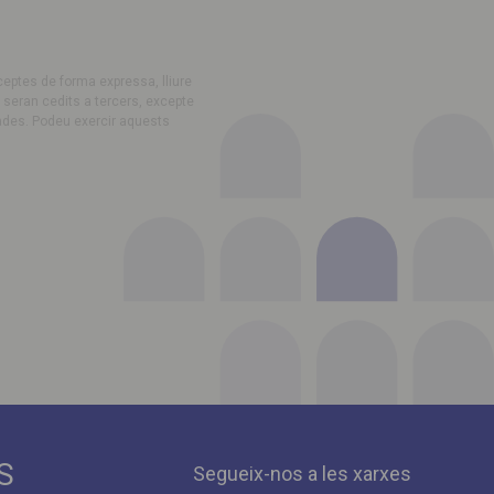
ceptes de forma expressa, lliure
 seran cedits a tercers, excepte
s dades. Podeu exercir aquests
S
Segueix-nos a les xarxes