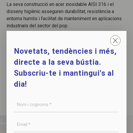
La seva construcció en acer inoxidable AISI 316 i el
disseny higiènic asseguren durabilitat, resistència a
entorns humits i facilitat de manteniment en aplicacions
industrials del sector del pop.
Novetats, tendències i més,
CONTACTAR AMB NOSALTRES
directe a la seva bústia.
Subscriu-te i mantingui's al
DESCARREGAR LA FITXA TÈCNICA
dia!
Nom
i
cognoms
Email
*
*