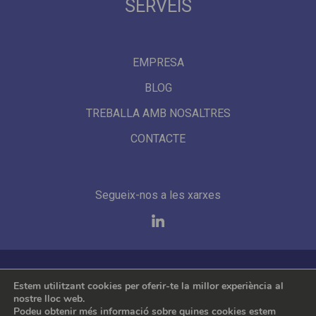
SERVEIS
EMPRESA
BLOG
TREBALLA AMB NOSALTRES
CONTACTE
Segueix-nos a les xarxes
Representem les millors marques internacionals
Estem utilitzant cookies per oferir-te la millor experiència al
nostre lloc web.
Podeu obtenir més informació sobre quines cookies estem