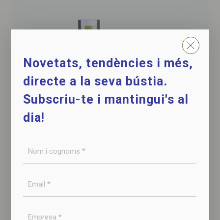
Novetats, tendències i més,
directe a la seva bústia.
Subscriu-te i mantingui's al
dia!
Nom
i
Aplicadora manual de mantega
cognoms
Email
*
per pernils i espatlles
*
Empresa