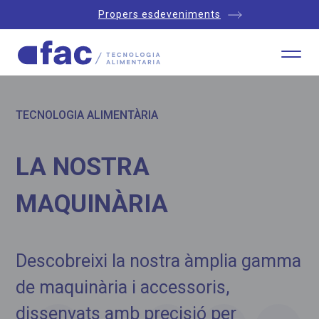
Propers esdeveniments
TECNOLOGIA ALIMENTÀRIA
LA NOSTRA
MAQUINÀRIA
Descobreixi la nostra àmplia gamma
de maquinària i accessoris,
dissenyats amb precisió per