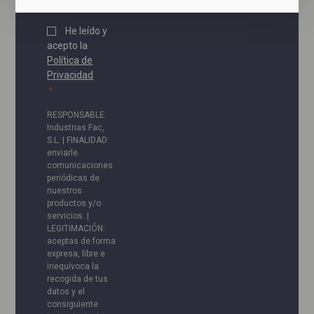
Política
He leído y
acepto la
de
Política de
privacidad
Privacidad
*
*
RESPONSABLE:
Industrias Fac,
S.L. | FINALIDAD:
enviarle
comunicaciones
periódicas de
nuestros
productos y/o
servicios. |
LEGITIMACIÓN:
aceptas de forma
expresa, libre e
inequívoca la
recogida de tus
datos y el
consiguiente