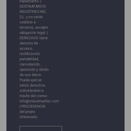
tratamiento. |
DESTINATARIOS:
INDUSTRIES FAC,
S.L. y no serán
cedidos a
terceros, excepto
obligación legal. |
DERECHOS: tiene
derecho de
acceso,
rectificación,
portabilidad,
cancelación,
oposición y olvido
de sus datos.
Puede ejercer
estos derechos
solicitándolo a
través del correo
info@industriasfac.com
| PROCEDENCIA:
del propio
interesado.