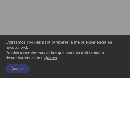
Utilizamos cookies para ofrecerte la mejor experiencia en
nuestra web.
Puedes aprender más sobre qué cookies utilizamos o
desactivarlas en los
ajustes
.
Aceptar