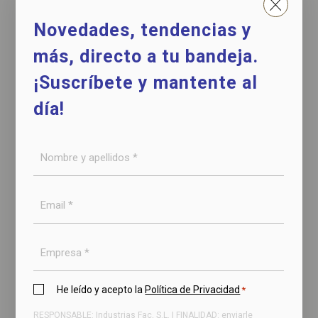
Novedades, tendencias y
Nombre
más, directo a tu bandeja.
*
¡Suscríbete y mantente al
Teléfono
día!
*
Empresa
Nombre
*
y
apellidos
Email
Email
*
*
*
Mensaje
Empresa
Política
He leído y acepto la
Política de Privacidad
*
de
RESPONSABLE: Industrias Fac, S.L. | FINALIDAD: enviarle