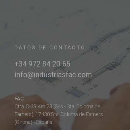
DATOS DE CONTACTO
+34 972 84 20 65
info@industriasfac.com
FAC
Ctra. C-63 Km 23 (Sils - Sta. Coloma de
Farners), 17430 Sta. Coloma de Farners
(Girona) - España