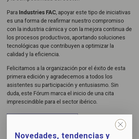
Para
Industries FAC
, apoyar este tipo de iniciativas
es una forma de reafirmar nuestro compromiso
con la industria cárnica y con la mejora continua de
los procesos productivos, aportando soluciones
tecnológicas que contribuyen a optimizar la
calidad y la eficiencia.
Felicitamos a la organización por el éxito de esta
primera edición y agradecemos a todos los
asistentes su participación y entusiasmo. Sin
duda, este Fórum marca el inicio de una cita
imprescindible para el sector ibérico.
Ver próximos eventos
Novedades, tendencias y