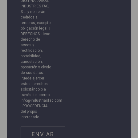
DESTINATARIOS:
INDUSTRIES FAC,
S.L. y no serán
cedidos a
terceros, excepto
obligación legal. |
DERECHOS: tiene
derecho de
acceso,
rectificación,
portabilidad,
cancelación,
oposición y olvido
de sus datos.
Puede ejercer
estos derechos
solicitándolo a
través del correo
info@industriasfac.com
| PROCEDENCIA:
del propio
interesado.