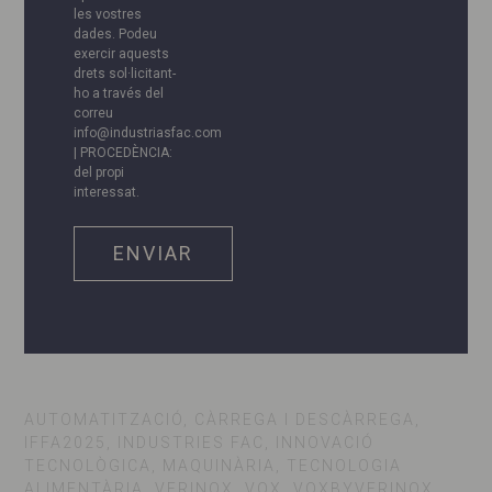
les vostres
dades. Podeu
exercir aquests
drets sol·licitant-
ho a través del
correu
info@industriasfac.com
| PROCEDÈNCIA:
del propi
interessat.
AUTOMATITZACIÓ, CÀRREGA I DESCÀRREGA,
IFFA2025, INDUSTRIES FAC, INNOVACIÓ
TECNOLÒGICA, MAQUINÀRIA, TECNOLOGIA
ALIMENTÀRIA, VERINOX, VOX, VOXBYVERINOX