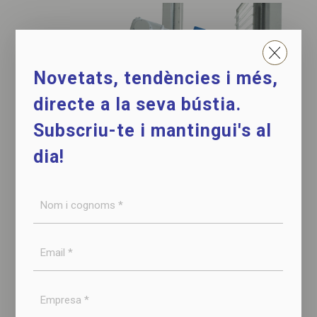
Novetats, tendències i més,
directe a la seva bústia.
Subscriu-te i mantingui's al
dia!
Gràcies al seu disseny modular i adaptable, VOX
Nom
i
permet respondre a
canvis de producció sense
cognoms
necessitat de substituir tot el sistema
, el que el
Email
*
converteix en una
solució pràctica, robusta,
*
escalable i sostenible
per les indústries
Empresa
alimentàries més exigents.