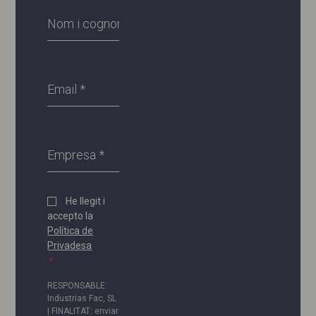
Nom
i
cognoms
*
Email
*
Empresa
Política
He llegit i
accepto la
de
Política de
privadesa
Privadesa
*
*
RESPONSABLE:
Industrias Fac, SL
| FINALITAT: enviar