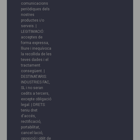
comunicacions
periòdiques dels
nostres
productes i/o
serveis. |
LEGITIMACIÓ:
acceptes de
forma expressa,
lliure i inequívoca
la recollida de les
teves dades i el
tractament
consegüent. |
DESTINATARIS:
INDUSTRIES FAC,
SL i no seran
cedits a tercers,
excepte obligació
legal. | DRETS:
teniu dret
d'accés,
rectificació,
portabilitat,
cancel·lació,
oposició i oblit de