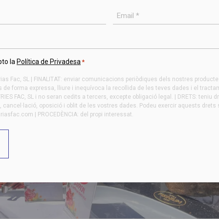
Email
*
pto la
Política de Privadesa
*
s Fac, SL | FINALITAT: enviar comunicacions periòdiques dels nostres productes 
de forma expressa, lliure i inequívoca la recollida de les teves dades i el tract
ES FAC, SL i no seran cedits a tercers, excepte obligació legal. | DRETS: teniu d
at, cancel·lació, oposició i oblit de les vostres dades. Podeu exercir aquests drets s
triasfac.com
| PROCEDÈNCIA: del propi interessat.