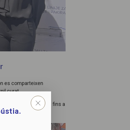
r
 on es comparteixen
il curat.
s processos productius fins a
ústia.