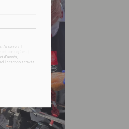
i/o serveis. |
ament consegüent. |
ret d'accés,
ol·licitant-ho a través