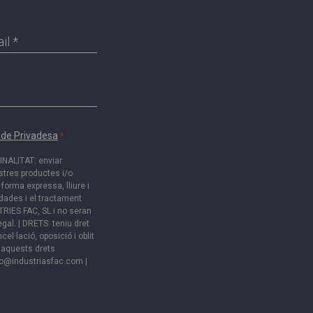
il
a de Privadesa
*
INALITAT: enviar
tres productes i/o
forma expressa, lliure i
 dades i el tractament
RIES FAC, SL i no seran
egal. | DRETS: teniu dret
cel·lació, oposició i oblit
 aquests drets
fo@industriasfac.com
|