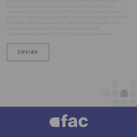
sol·licituds i consultes. | LEGITIMACIÓ: acceptes de forma expressa,
lliure i inequívoca la recollida de les teves dades i el tractament
consegüent. | DESTINATARIS: INDUSTRIES FAC, SL i no seran cedits a
tercers, excepte obligació legal. | DRETS: teniu dret d'accés, rectificació,
portabilitat, cancel·lació, oposició i oblit de les vostres dades. Podeu
exercir aquests drets sol·licitant-ho a través del correu
info@industriasfac.com
| PROCEDÈNCIA: del mateix interessat.