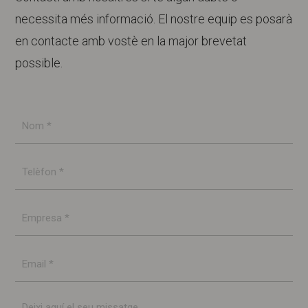
necessita més informació. El nostre equip es posarà
en contacte amb vostè en la major brevetat
possible.
Nom
*
Telèfon
*
Empresa
*
Email
*
Missatge