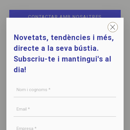
CONTACTAR AMB NOSALTRES
Novetats, tendències i més,
DESCARREGAR LA FITXA TÈCNICA
directe a la seva bústia.
Subscriu-te i mantingui's al
dia!
VEURE EL PROCÉS
Nom
i
cognoms
Email
*
*
Empresa