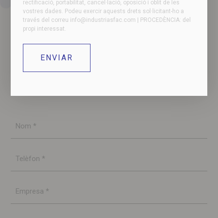
rectificació, portabilitat, cancel·lació, oposició i oblit de les
vostres dades. Podeu exercir aquests drets sol·licitant-ho a
través del correu
info@industriasfac.com
| PROCEDÈNCIA: del
propi interessat.
Contacti amb nosaltres si té algun dubte o
necessita més informació. El nostre equip es posarà
en contacte amb vostè en la major brevetat
possible.
Nom
*
Telèfon
*
Empresa
*
Email