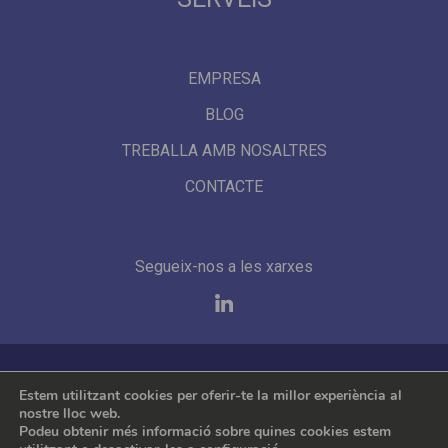
EMPRESA
BLOG
TREBALLA AMB NOSALTRES
CONTACTE
Segueix-nos a les xarxes
Representem les millors marques internacionals
Estem utilitzant cookies per oferir-te la millor experiència al
nostre lloc web.
Podeu obtenir més informació sobre quines cookies estem