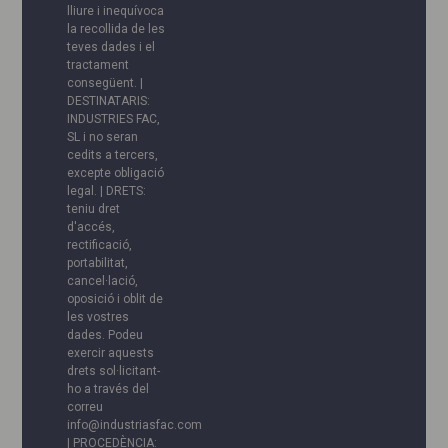
lliure i inequívoca
la recollida de les
teves dades i el
tractament
consegüent. |
DESTINATARIS:
INDUSTRIES FAC,
SL i no seran
cedits a tercers,
excepte obligació
legal. | DRETS:
teniu dret
d'accés,
rectificació,
portabilitat,
cancel·lació,
oposició i oblit de
les vostres
dades. Podeu
exercir aquests
drets sol·licitant-
ho a través del
correu
info@industriasfac.com
| PROCEDÈNCIA: