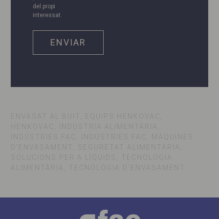
del propi
interessat.
ENVASAT AL BUIT, EQUIPS HENKOVAC,
HENKOVAC, INDÚSTRIA ALIMENTÀRIA,
INDÚSTRIES FAC, INDÚSTRIES FAC, MÀQUINES
D'ENVASAMENT, SEGURETAT ALIMENTÀRIA,
SOLUCIONS PER A LÍQUIDS, TECNOLOGIA
ALIMENTÀRIA, TECNOLOGIA D'ENVASAMENT