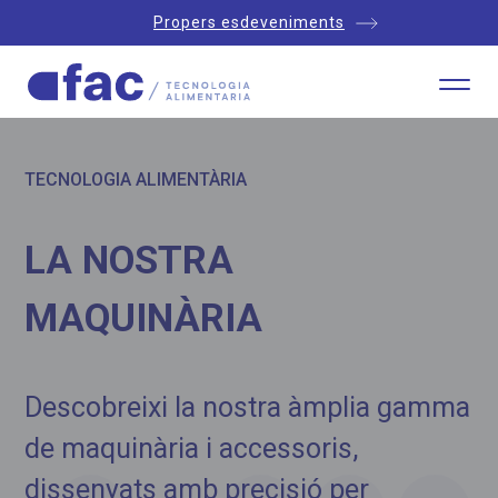
Propers esdeveniments
TECNOLOGIA ALIMENTÀRIA
LA NOSTRA
MAQUINÀRIA
Descobreixi la nostra àmplia gamma
de maquinària i accessoris,
dissenyats amb precisió per