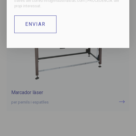
través del correu
info@industriasfac.com
| PROCEDÈNCIA: del
propi interessat.
Marcador làser
per pernils i espatlles