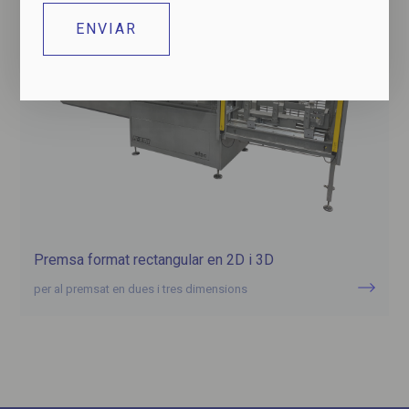
Premsa format rectangular en 2D i 3D
per al premsat en dues i tres dimensions