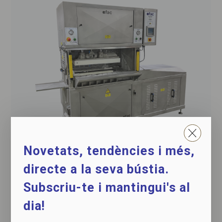
Novetats, tendències i més,
Premsa formadora 3D
directe a la seva bústia.
per a productes frescos semicongelats i semicurats
Subscriu-te i mantingui's al
dia!