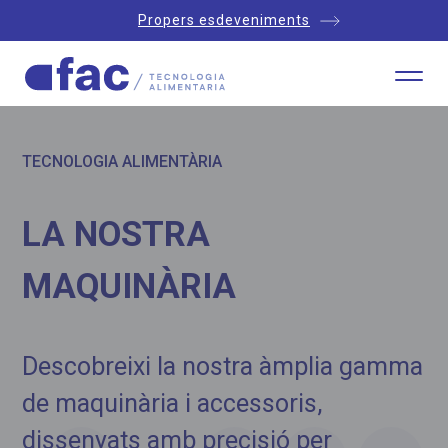
Propers esdeveniments
TECNOLOGIA ALIMENTÀRIA
LA NOSTRA
MAQUINÀRIA
Descobreixi la nostra àmplia gamma
de maquinària i accessoris,
dissenyats amb precisió per