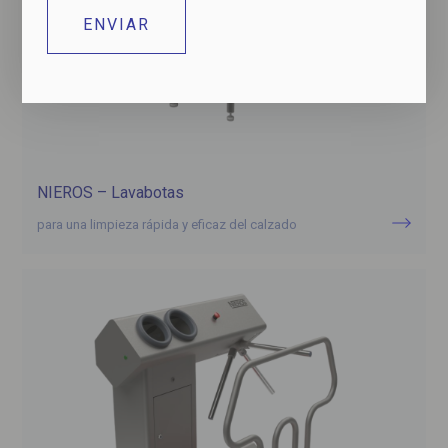
NIEROS – Lavabotas
para una limpieza rápida y eficaz del calzado