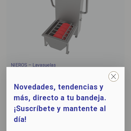
NIEROS – Lavasuelas
para una limpieza rápida y eficaz del calzado
Novedades, tendencias y
más, directo a tu bandeja.
¡Suscríbete y mantente al
día!