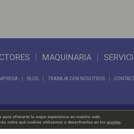
CTORES
MAQUINARIA
SERVIC
MPRESA
BLOG
TRABAJA CON NOSOTROS
CONTAC
 para ofrecerte la mejor experiencia en nuestra web.
ás sobre qué cookies utilizamos o desactivarlas en los
ajustes
.
Representamos las mejores marcas internacionales