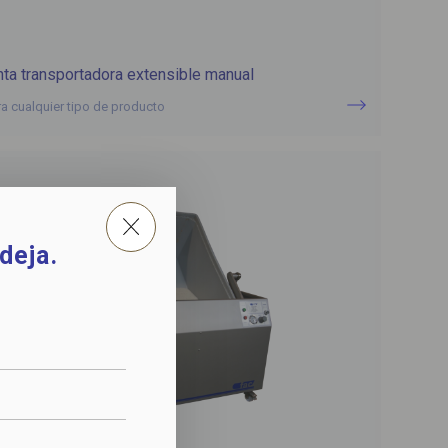
nta transportadora extensible manual
ra cualquier tipo de producto
deja.