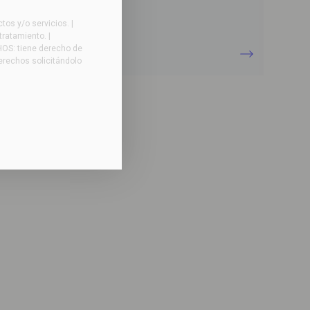
os y/o servicios. |
evador volcador
tratamiento. |
HOS: tiene derecho de
ra contenedores de plástico
derechos solicitándolo