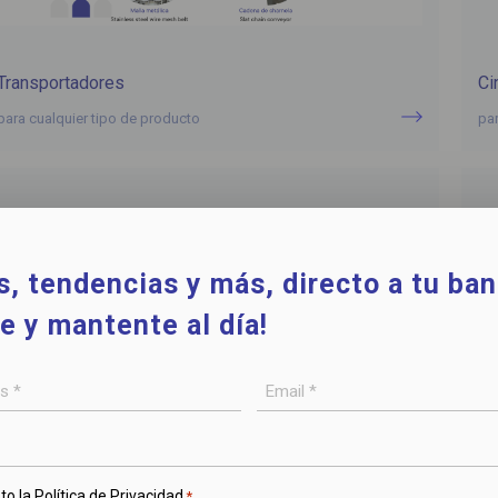
Transportadores
Ci
para cualquier tipo de producto
pa
, tendencias y más, directo a tu ban
e y mantente al día!
Email
*
to la
Política de Privacidad
*