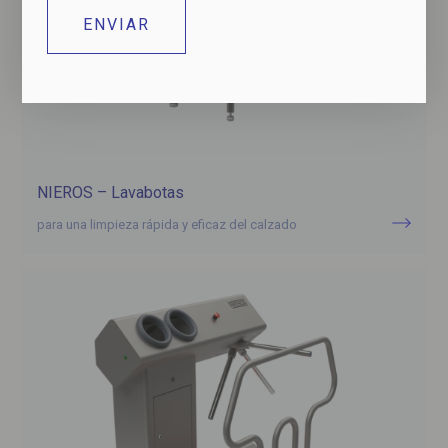
NIEROS – Lavabotas
para una limpieza rápida y eficaz del calzado