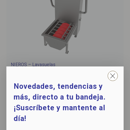
NIEROS – Lavasuelas
para una limpieza rápida y eficaz del calzado
Novedades, tendencias y
más, directo a tu bandeja.
¡Suscríbete y mantente al
día!