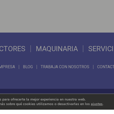
CTORES
MAQUINARIA
SERVIC
MPRESA
BLOG
TRABAJA CON NOSOTROS
CONTAC
 para ofrecerte la mejor experiencia en nuestra web.
ás sobre qué cookies utilizamos o desactivarlas en los
ajustes
.
Representamos las mejores marcas internacionales