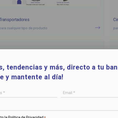
Transportadores
Ci
para cualquier tipo de producto
pa
, tendencias y más, directo a tu ban
e y mantente al día!
Email
*
to la
Política de Privacidad
*