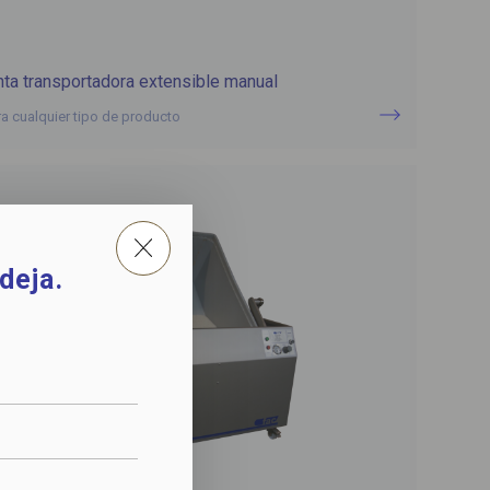
nta transportadora extensible manual
ra cualquier tipo de producto
deja.