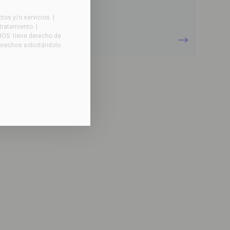
os y/o servicios. |
evador volcador
tratamiento. |
HOS: tiene derecho de
ra contenedores de plástico
derechos solicitándolo