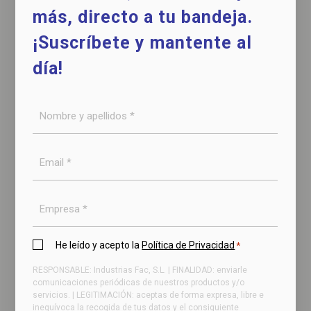
más, directo a tu bandeja.
¡Suscríbete y mantente al
día!
Nombre
y
Pesadora clasificadora por peso
apellidos
para cualquier tipo de producto
Email
*
*
Empresa
Política
He leído y acepto la
Política de Privacidad
*
de
RESPONSABLE: Industrias Fac, S.L. | FINALIDAD: enviarle
privacidad
comunicaciones periódicas de nuestros productos y/o
servicios. | LEGITIMACIÓN: aceptas de forma expresa, libre e
*
inequívoca la recogida de tus datos y el consiguiente