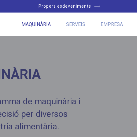
Propers esdeveniments
MAQUINÀRIA
SERVEIS
EMPRESA
INÀRIA
gamma de maquinària i
cisió per diversos
tria alimentària.