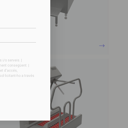
EROS – Rentasoles
 la neteja de calçat
i/o serveis. |
ament consegüent. |
ret d'accés,
ol·licitant-ho a través