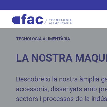
TECNOLOGIA ALIMENTÀRIA
LA NOSTRA MAQU
Descobreixi la nostra àmplia 
accessoris, dissenyats amb pre
sectors i processos de la indús