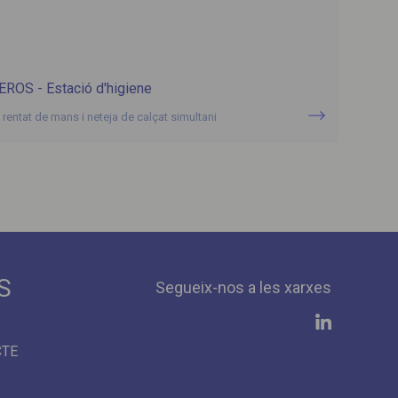
EROS - Estació d'higiene
 rentat de mans i neteja de calçat simultani
S
Segueix-nos a les xarxes
CTE