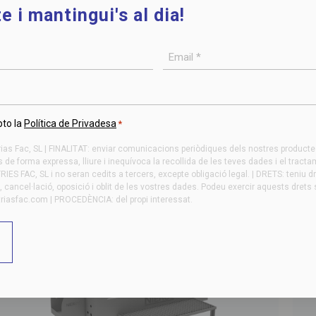
e i mantingui's al dia!
Email
*
NIEROS – Rentasoles
NI
per una neteja ràpida i eficaç del calçat
per
pto la
Política de Privadesa
*
s Fac, SL | FINALITAT: enviar comunicacions periòdiques dels nostres productes 
de forma expressa, lliure i inequívoca la recollida de les teves dades i el tract
ES FAC, SL i no seran cedits a tercers, excepte obligació legal. | DRETS: teniu d
at, cancel·lació, oposició i oblit de les vostres dades. Podeu exercir aquests drets s
triasfac.com
| PROCEDÈNCIA: del propi interessat.