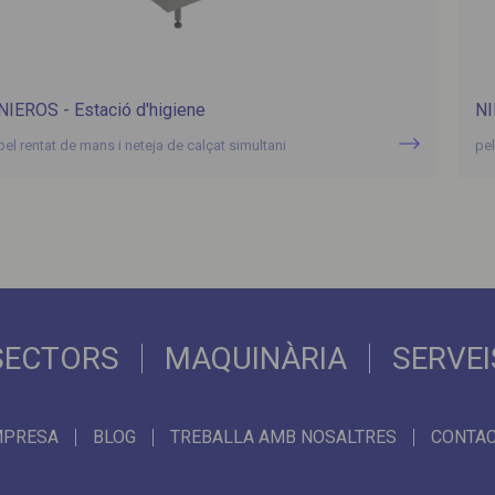
NIEROS - Estació d'higiene
NI
pel rentat de mans i neteja de calçat simultani
pel
SECTORS
MAQUINÀRIA
SERVEI
MPRESA
BLOG
TREBALLA AMB NOSALTRES
CONTA