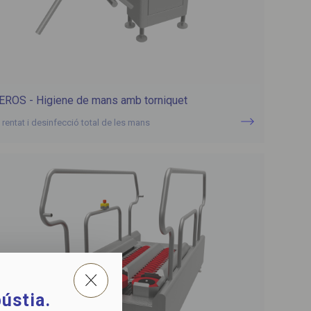
EROS - Higiene de mans amb torniquet
 rentat i desinfecció total de les mans
ústia.