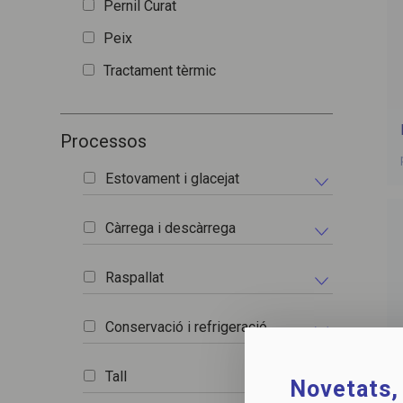
Pernil Curat
Peix
Tractament tèrmic
Processos
Estovament i glacejat
Càrrega i descàrrega
Raspallat
Conservació i refrigeració
Tall
Novetats, 