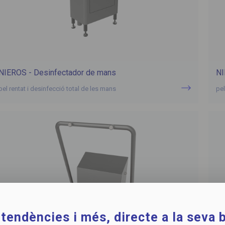
NIEROS - Desinfectador de mans
NI
pel rentat i desinfecció total de les mans
pel
tendències i més, directe a la seva b